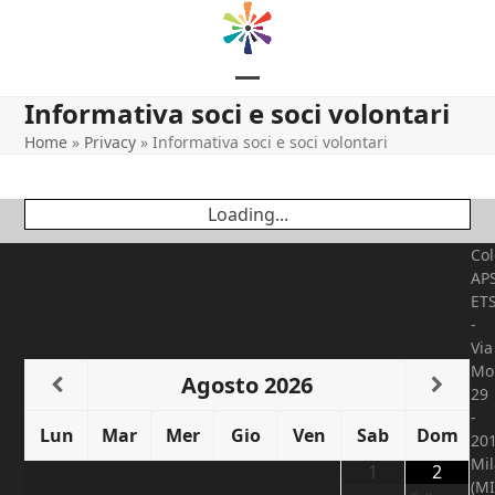
Skip
contenuto
to
content
Open
Close
Informativa soci e soci volontari
mobile
mobile
Home
»
Privacy
»
Informativa soci e soci volontari
menu
menu
Loading...
Col
AP
ET
Programma
-
Via
Mo
Agosto
2026
29
-
Lun
Mar
Mer
Gio
Ven
Sab
Dom
20
Mi
1
2
(MI